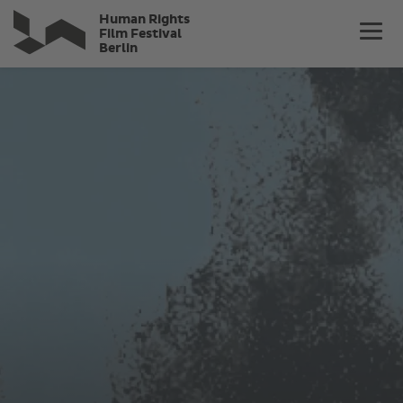
Skip
Human Rights
to
Film Festival
Berlin
main
content