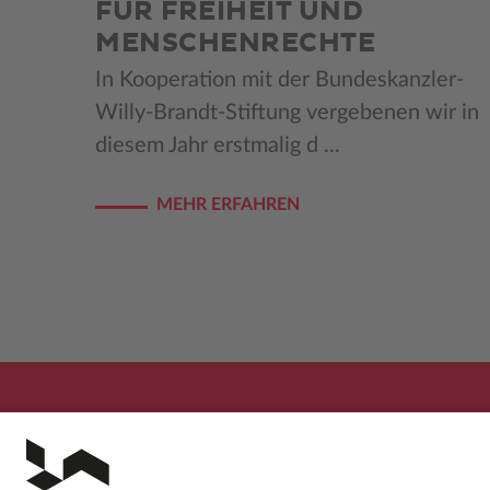
FÜR FREIHEIT UND
MENSCHENRECHTE
In Kooperation mit der Bundeskanzler-
Willy-Brandt-Stiftung vergebenen wir in
diesem Jahr erstmalig d ...
MEHR ERFAHREN
Seitennummerierung