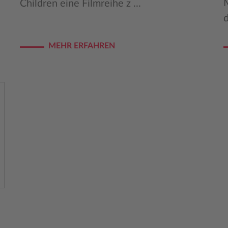
Children eine Filmreihe z ...
d
MEHR ERFAHREN