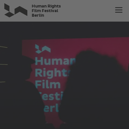
Direkt
Human Rights
zum
Film Festival
Berlin
Inhalt