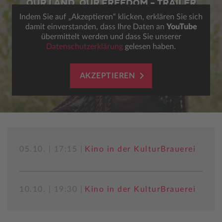
OUR LAND, OUR FREEDOM - TRAILER
Indem Sie auf „Akzeptieren“ klicken, erklären Sie sich
damit einverstanden, dass Ihre Daten an
YouTube
übermittelt werden und dass Sie unserer
Datenschutzerklärung
gelesen haben.
AKZEPTIEREN
05.10. | 17:15 |
Kino in der KulturBrauerei
10.10. | 19:30 |
Kino in der KulturBrauerei